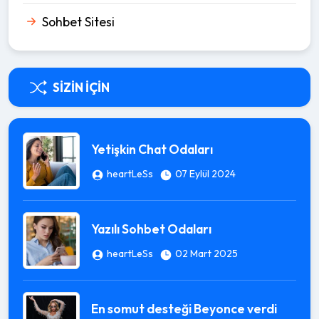
Sohbet Sitesi
SIZIN İÇIN
Yetişkin Chat Odaları
heartLeSs
07 Eylül 2024
Yazılı Sohbet Odaları
heartLeSs
02 Mart 2025
En somut desteği Beyonce verdi