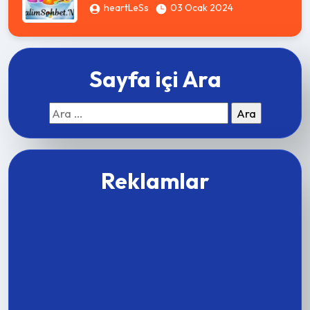
heartLeSs
03 Ocak 2024
Sayfa içi Ara
Arama:
Reklamlar