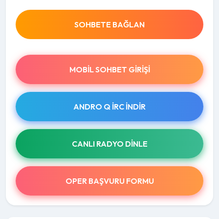
SOHBETE BAĞLAN
MOBIL SOHBET GIRIŞI
ANDRO Q İRC INDIR
CANLI RADYO DINLE
OPER BAŞVURU FORMU