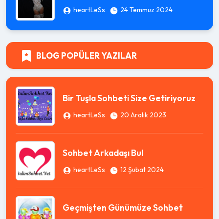
heartLeSs
24 Temmuz 2024
BLOG POPÜLER YAZILAR
Bir Tuşla Sohbeti Size Getiriyoruz
heartLeSs
20 Aralık 2023
Sohbet Arkadaşı Bul
heartLeSs
12 Şubat 2024
Geçmişten Günümüze Sohbet