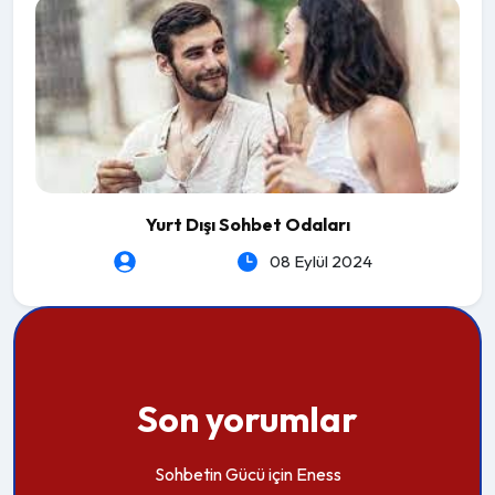
Yurt Dışı Sohbet Odaları
heartLeSs
08 Eylül 2024
Son yorumlar
Sohbetin Gücü
için
Eness