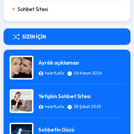
Sohbet Sitesi
SIZIN İÇIN
Ayrılık açıklaması
heartLeSs
06 Kasım 2024
Yetişkin Sohbet Sitesi
heartLeSs
28 Şubat 2025
Sohbetin Gücü