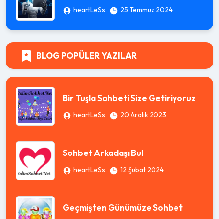
heartLeSs
25 Temmuz 2024
BLOG POPÜLER YAZILAR
Bir Tuşla Sohbeti Size Getiriyoruz
heartLeSs
20 Aralık 2023
Sohbet Arkadaşı Bul
heartLeSs
12 Şubat 2024
Geçmişten Günümüze Sohbet