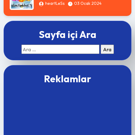
heartLeSs
03 Ocak 2024
Sayfa içi Ara
Arama:
Reklamlar