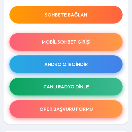
SOHBETE BAĞLAN
MOBIL SOHBET GIRIŞI
ANDRO Q İRC INDIR
CANLI RADYO DINLE
OPER BAŞVURU FORMU