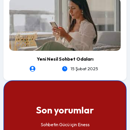
Yeni Nesil Sohbet Odaları
heartLeSs
15 Şubat 2025
Son yorumlar
Sohbetin Gücü
için
Eness