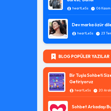
heartLeSs
06 Kasım
Dev marka özür dil
heartLeSs
23 Te
BLOG POPÜLER YAZILAR
Bir Tuşla Sohbeti Siz
Getiriyoruz
heartLeSs
20 Aral
Sohbet Arkadaşı Bu