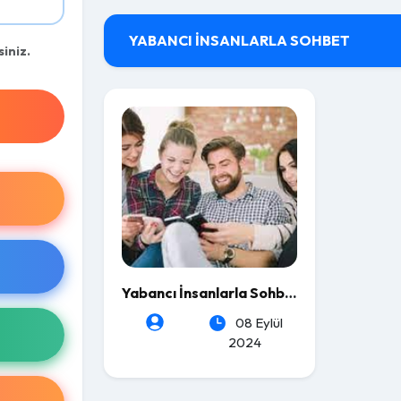
YABANCI İNSANLARLA SOHBET
siniz.
Yabancı İnsanlarla Sohbet
08 Eylül
2024
heartLeSs