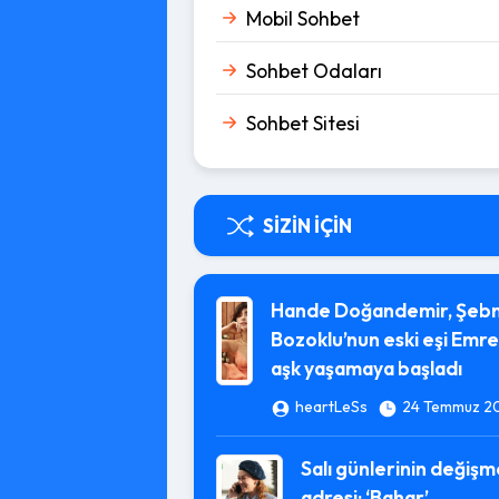
Mobil Sohbet
Sohbet Odaları
Sohbet Sitesi
SIZIN İÇIN
Hande Doğandemir, Şeb
Bozoklu’nun eski eşi Emre 
aşk yaşamaya başladı
heartLeSs
24 Temmuz 2
Salı günlerinin değiş
adresi; ‘Bahar’