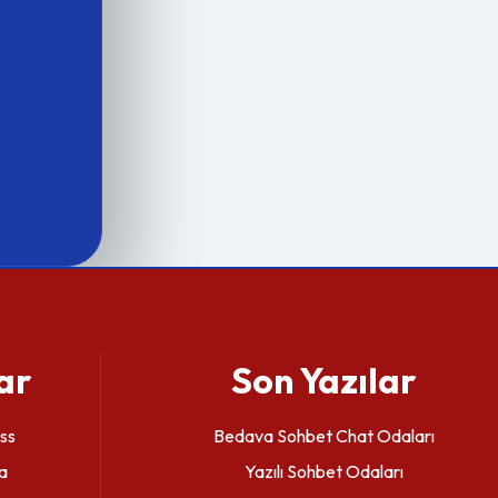
ar
Son Yazılar
ss
Bedava Sohbet Chat Odaları
a
Yazılı Sohbet Odaları