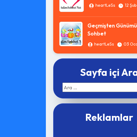
heartLeSs
12 Şub
Geçmişten Günümü
Sohbet
heartLeSs
03 Oc
Sayfa içi Ar
Arama:
Reklamlar