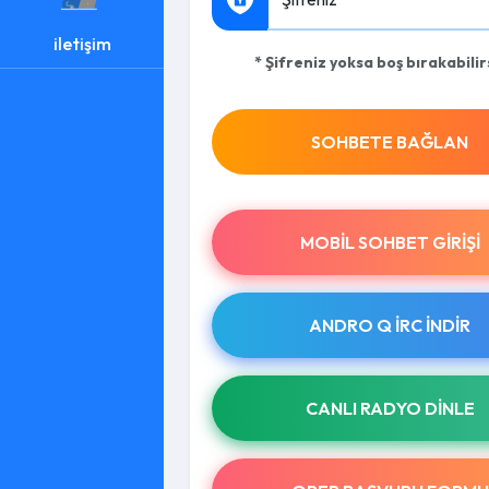
iletişim
* Şifreniz yoksa boş bırakabilir
SOHBETE BAĞLAN
MOBIL SOHBET GIRIŞI
ANDRO Q İRC INDIR
CANLI RADYO DINLE