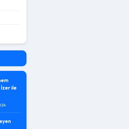
nem
İzer ile
024
meyen