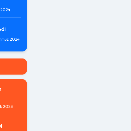
 2024
edi
mmuz 2024
e
ık 2023
l