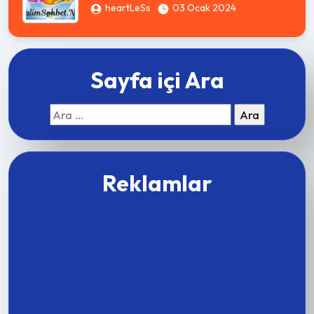
heartLeSs
03 Ocak 2024
Sayfa içi Ara
Arama:
Reklamlar