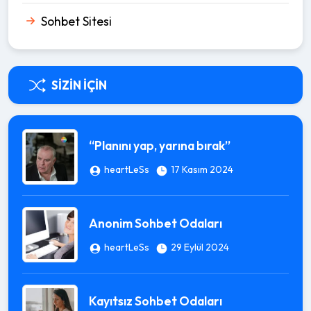
Sohbet Sitesi
SIZIN İÇIN
“Planını yap, yarına bırak”
heartLeSs
17 Kasım 2024
Anonim Sohbet Odaları
heartLeSs
29 Eylül 2024
Kayıtsız Sohbet Odaları