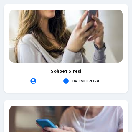
Sohbet Sitesi
heartLeSs
04 Eylül 2024