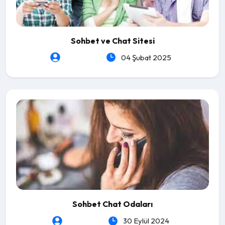
Sohbet ve Chat Sitesi
heartLeSs
04 Şubat 2025
Sohbet Chat Odaları
heartLeSs
30 Eylül 2024