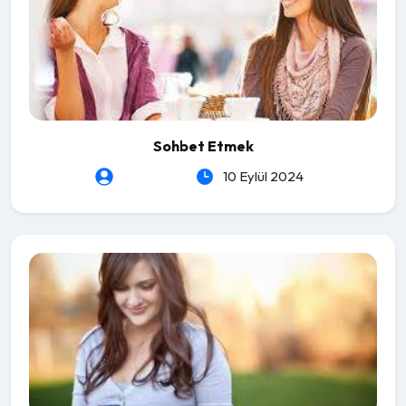
Sohbet Etmek
heartLeSs
10 Eylül 2024