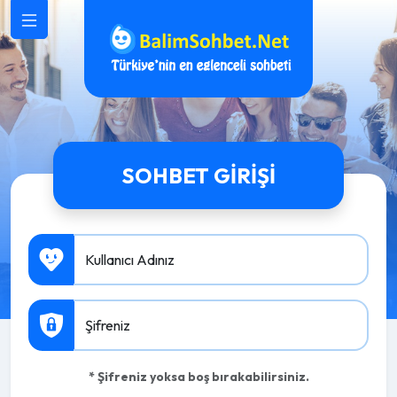
SOHBET GIRIŞI
Kullanıcı Adınız
Şifreniz
* Şifreniz yoksa boş bırakabilirsiniz.