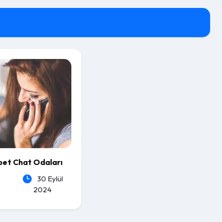
et Chat Odaları
30 Eylül
2024
eSs