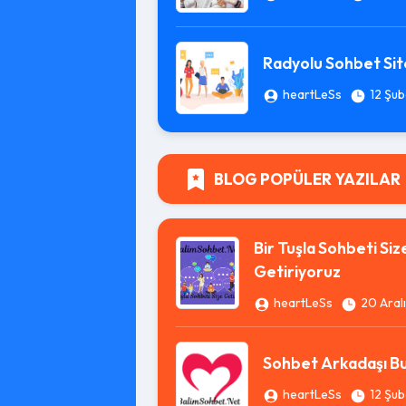
Radyolu Sohbet Sit
heartLeSs
12 Şub
BLOG POPÜLER YAZILAR
Bir Tuşla Sohbeti Siz
Getiriyoruz
heartLeSs
20 Aral
Sohbet Arkadaşı Bu
heartLeSs
12 Şub