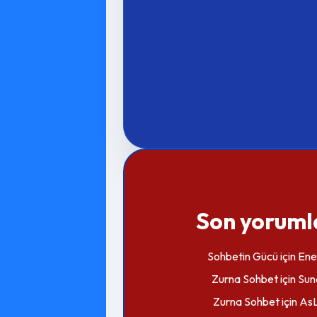
Son yoruml
Sohbetin Gücü
için
Ene
Zurna Sohbet
için
Sun
Zurna Sohbet
için
AsL