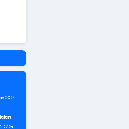
ım 2024
aları
ül 2024