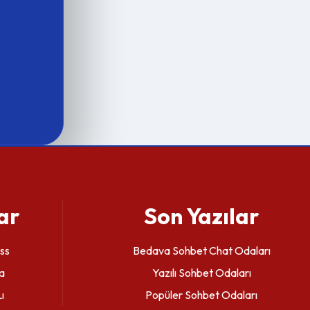
ar
Son Yazılar
ss
Bedava Sohbet Chat Odaları
a
Yazılı Sohbet Odaları
ı
Popüler Sohbet Odaları