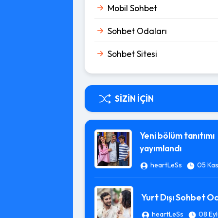
Mobil Sohbet
Sohbet Odaları
Sohbet Sitesi
SIZIN İÇIN
Yeni bölüm tanıtımı
yayımlandı
heartLeSs
05 Kas
Yurt Dışı Sohbet Od
heartLeSs
08 Eyl