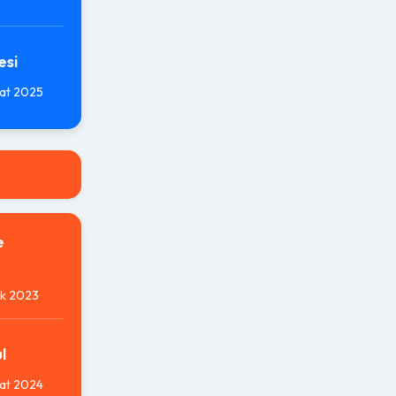
esi
at 2025
e
ık 2023
l
at 2024