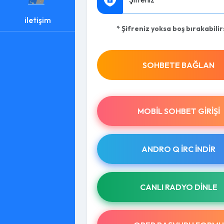
iletişim
* Şifreniz yoksa boş bırakabilir
SOHBETE BAĞLAN
MOBIL SOHBET GIRIŞI
ANDRO Q İRC INDIR
CANLI RADYO DINLE