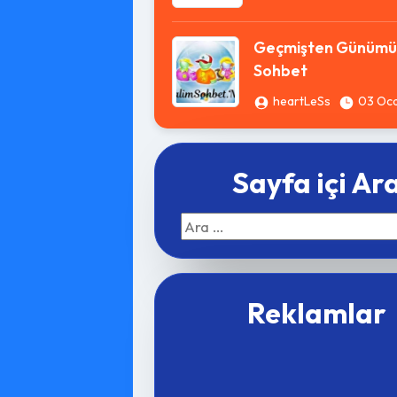
Geçmişten Günümü
Sohbet
heartLeSs
03 Oc
Sayfa içi Ar
Arama:
Reklamlar