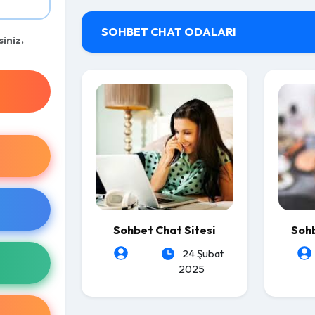
SOHBET CHAT ODALARI
siniz.
Sohbet Chat Sitesi
Sohb
24 Şubat
2025
heartLeSs
heartL