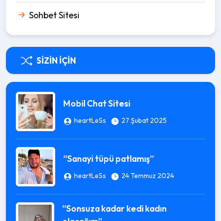
Sohbet Sitesi
SIZIN İÇIN
Mobil Chat Sitesi
heartLeSs
27 Şubat 2025
“Sanayi tüpü patlamış”
heartLeSs
24 Temmuz 2024
“Sonsuza kadar kedi kadın