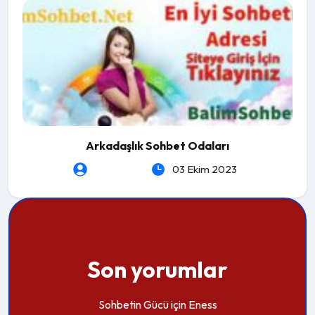
Arkadaşlık Sohbet Odaları
heartLeSs
03 Ekim 2023
Son yorumlar
Sohbetin Gücü
için
Eness