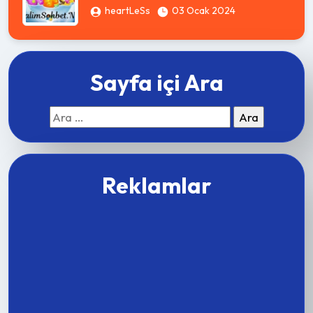
heartLeSs
03 Ocak 2024
Sayfa içi Ara
Arama:
Reklamlar