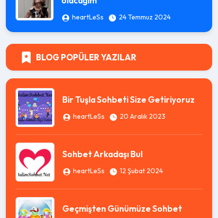
olacağım”
heartLeSs
24 Temmuz 2024
BLOG POPÜLER YAZILAR
Bir Tuşla Sohbeti Size Getiriyoruz
heartLeSs
20 Aralık 2023
Sohbet Arkadaşı Bul
heartLeSs
12 Şubat 2024
Geçmişten Günümüze Sohbet