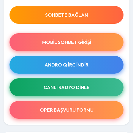
SOHBETE BAĞLAN
MOBIL SOHBET GIRIŞI
ANDRO Q İRC INDIR
CANLI RADYO DINLE
OPER BAŞVURU FORMU