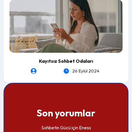
Kayıtsız Sohbet Odaları
heartLeSs
26 Eylül 2024
Son yorumlar
Sohbetin Gücü
için
Eness