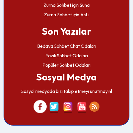
Zurna Sohbet
için
Suna
Zurna Sohbet
için
AsLı
Son Yazılar
Bedava Sohbet Chat Odaları
Yazılı Sohbet Odaları
Popüler Sohbet Odaları
Sosyal Medya
Sosyal medyada bizi takip etmeyi unutmayın!