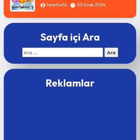
heartLeSs
03 Ocak 2024
Sayfa içi Ara
Arama:
Reklamlar