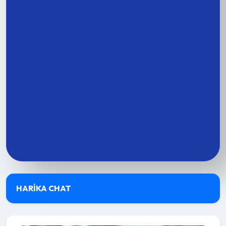
HARIKA CHAT