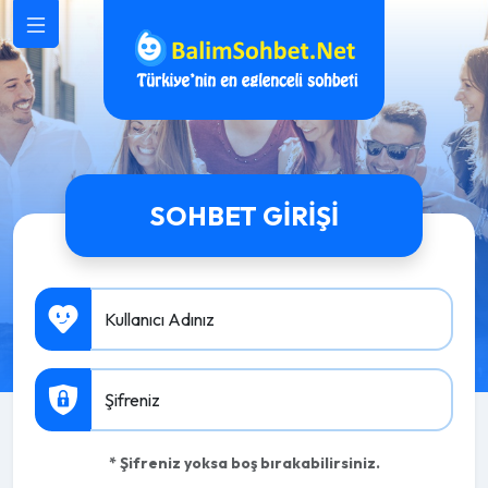
SOHBET GIRIŞI
Kullanıcı Adınız
Şifreniz
* Şifreniz yoksa boş bırakabilirsiniz.