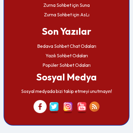
Zurna Sohbet
için
Suna
Zurna Sohbet
için
AsLı
Son Yazılar
Bedava Sohbet Chat Odaları
Yazılı Sohbet Odaları
Popüler Sohbet Odaları
Sosyal Medya
Sosyal medyada bizi takip etmeyi unutmayın!