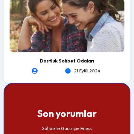
Dostluk Sohbet Odaları
heartLeSs
21 Eylül 2024
Son yorumlar
Sohbetin Gücü
için
Eness