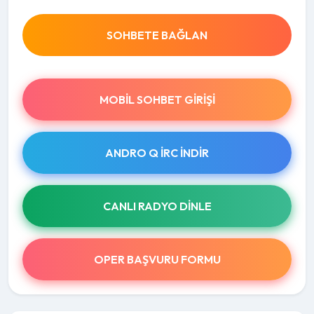
SOHBETE BAĞLAN
MOBIL SOHBET GIRIŞI
ANDRO Q İRC INDIR
CANLI RADYO DINLE
OPER BAŞVURU FORMU