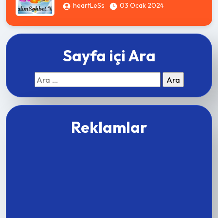
heartLeSs
03 Ocak 2024
Sayfa içi Ara
Arama:
Reklamlar