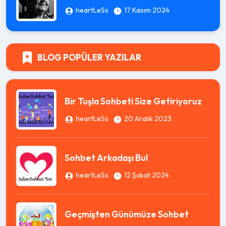
heartLeSs
17 Kasım 2024
BLOG POPÜLER YAZILAR
Bir Tuşla Sohbeti Size Getiriyoruz
heartLeSs
20 Aralık 2023
Sohbet Arkadaşı Bul
heartLeSs
12 Şubat 2024
Geçmişten Günümüze Sohbet