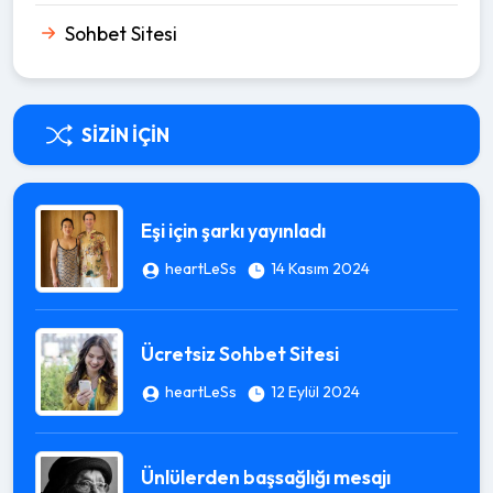
Sohbet Sitesi
SIZIN İÇIN
Eşi için şarkı yayınladı
heartLeSs
14 Kasım 2024
Ücretsiz Sohbet Sitesi
heartLeSs
12 Eylül 2024
Ünlülerden başsağlığı mesajı