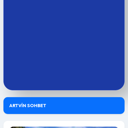
ARTVIN SOHBET