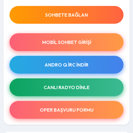
SOHBETE BAĞLAN
MOBIL SOHBET GIRIŞI
ANDRO Q İRC INDIR
CANLI RADYO DINLE
OPER BAŞVURU FORMU