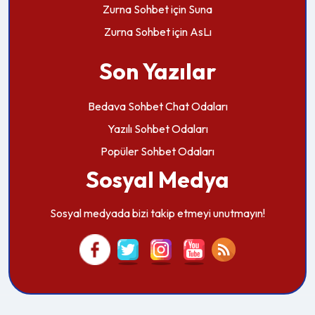
Zurna Sohbet
için
Suna
Zurna Sohbet
için
AsLı
Son Yazılar
Bedava Sohbet Chat Odaları
Yazılı Sohbet Odaları
Popüler Sohbet Odaları
Sosyal Medya
Sosyal medyada bizi takip etmeyi unutmayın!