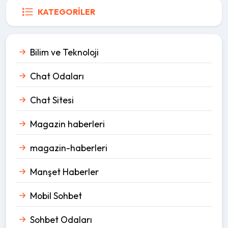
KATEGORILER
Bilim ve Teknoloji
Chat Odaları
Chat Sitesi
Magazin haberleri
magazin-haberleri
Manşet Haberler
Mobil Sohbet
Sohbet Odaları