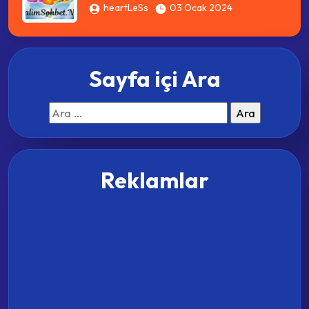
heartLeSs
03 Ocak 2024
Sayfa içi Ara
Arama:
Reklamlar