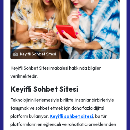
Keyifli Sohbet Sitesi
Keyifli Sohbet Sitesi makalesi hakkında bilgiler
verilmektedir.
Keyifli Sohbet Sitesi
Teknolojinin ilerlemesiyle birlikte, insanlar birbirleriyle
tanışmak ve sohbet etmek için daha fazla dijital
platform kullanıyor.
Keyifli sohbet sitesi
, bu tür
platformların en eğlenceli ve rahatlatıcı örneklerinden