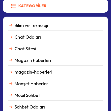
KATEGORILER
Bilim ve Teknoloji
Chat Odaları
Chat Sitesi
Magazin haberleri
magazin-haberleri
Manşet Haberler
Mobil Sohbet
Sohbet Odaları