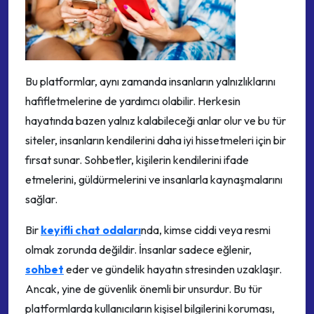
Bu platformlar, aynı zamanda insanların yalnızlıklarını
hafifletmelerine de yardımcı olabilir. Herkesin
hayatında bazen yalnız kalabileceği anlar olur ve bu tür
siteler, insanların kendilerini daha iyi hissetmeleri için bir
fırsat sunar. Sohbetler, kişilerin kendilerini ifade
etmelerini, güldürmelerini ve insanlarla kaynaşmalarını
sağlar.
Bir
keyifli chat odaları
nda, kimse ciddi veya resmi
olmak zorunda değildir. İnsanlar sadece eğlenir,
sohbet
eder ve gündelik hayatın stresinden uzaklaşır.
Ancak, yine de güvenlik önemli bir unsurdur. Bu tür
platformlarda kullanıcıların kişisel bilgilerini koruması,