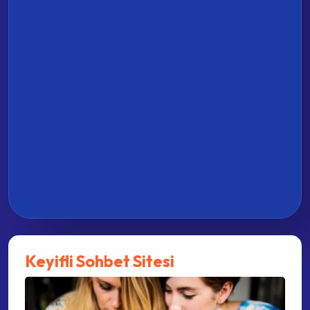
Keyifli Sohbet Sitesi