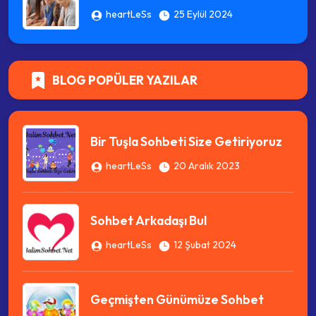
heartLeSs
25 Eylül 2024
BLOG POPÜLER YAZILAR
Bir Tuşla Sohbeti Size Getiriyoruz
heartLeSs
20 Aralık 2023
Sohbet Arkadaşı Bul
heartLeSs
12 Şubat 2024
Geçmişten Günümüze Sohbet