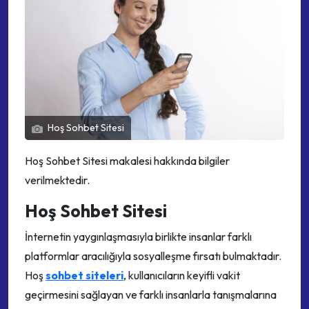
Hoş Sohbet Sitesi
Hoş Sohbet Sitesi makalesi hakkında bilgiler
verilmektedir.
Hoş Sohbet Sitesi
İnternetin yaygınlaşmasıyla birlikte insanlar farklı
platformlar aracılığıyla sosyalleşme fırsatı bulmaktadır.
Hoş
sohbet siteleri
, kullanıcıların keyifli vakit
geçirmesini sağlayan ve farklı insanlarla tanışmalarına