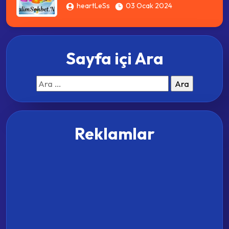
heartLeSs
03 Ocak 2024
Sayfa içi Ara
Arama:
Reklamlar