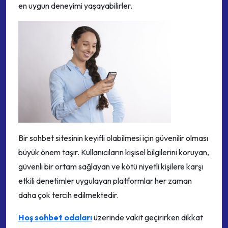
en uygun deneyimi yaşayabilirler.
Bir sohbet sitesinin keyifli olabilmesi için güvenilir olması
büyük önem taşır. Kullanıcıların kişisel bilgilerini koruyan,
güvenli bir ortam sağlayan ve kötü niyetli kişilere karşı
etkili denetimler uygulayan platformlar her zaman
daha çok tercih edilmektedir.
Hoş sohbet odaları
üzerinde vakit geçirirken dikkat