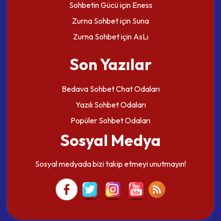
Sohbetin Gücü
için
Eness
Zurna Sohbet
için
Suna
Zurna Sohbet
için
AsLı
Son Yazılar
Bedava Sohbet Chat Odaları
Yazılı Sohbet Odaları
Popüler Sohbet Odaları
Sosyal Medya
Sosyal medyada bizi takip etmeyi unutmayın!