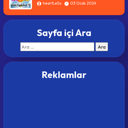
heartLeSs
03 Ocak 2024
Sayfa içi Ara
Arama:
Reklamlar