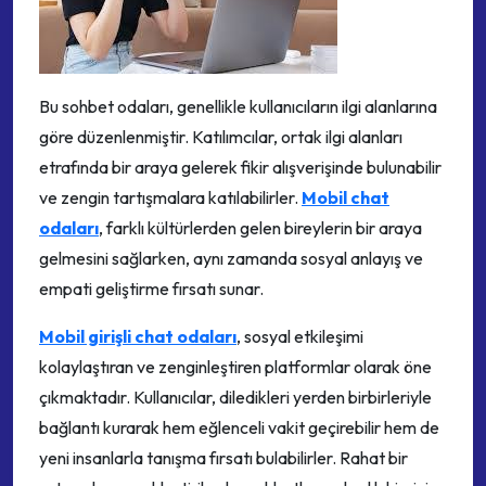
Bu sohbet odaları, genellikle kullanıcıların ilgi alanlarına
göre düzenlenmiştir. Katılımcılar, ortak ilgi alanları
etrafında bir araya gelerek fikir alışverişinde bulunabilir
ve zengin tartışmalara katılabilirler.
Mobil chat
odaları
, farklı kültürlerden gelen bireylerin bir araya
gelmesini sağlarken, aynı zamanda sosyal anlayış ve
empati geliştirme fırsatı sunar.
Mobil girişli chat odaları
, sosyal etkileşimi
kolaylaştıran ve zenginleştiren platformlar olarak öne
çıkmaktadır. Kullanıcılar, diledikleri yerden birbirleriyle
bağlantı kurarak hem eğlenceli vakit geçirebilir hem de
yeni insanlarla tanışma fırsatı bulabilirler. Rahat bir