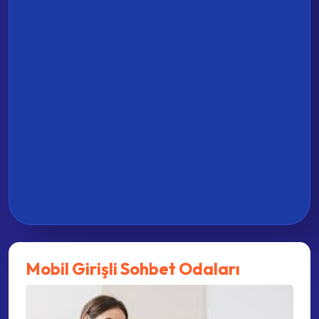
Mobil Girişli Sohbet Odaları