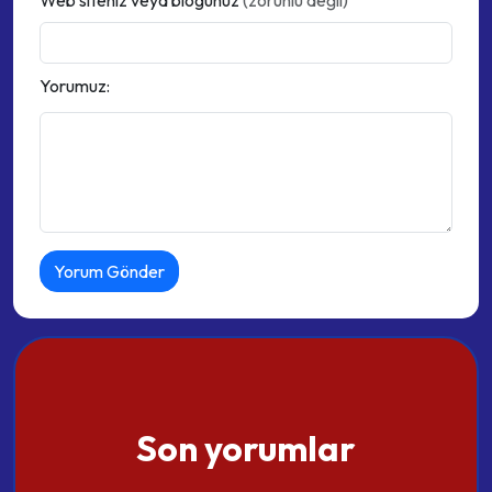
Yorumuz:
Son yorumlar