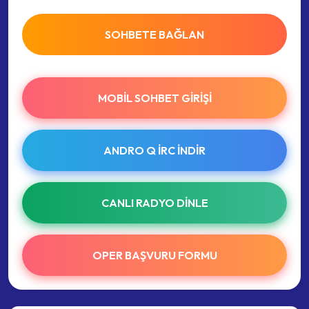
SOHBETE BAĞLAN
MOBIL SOHBET GIRIŞI
ANDRO Q İRC INDIR
CANLI RADYO DINLE
OPER BAŞVURU FORMU