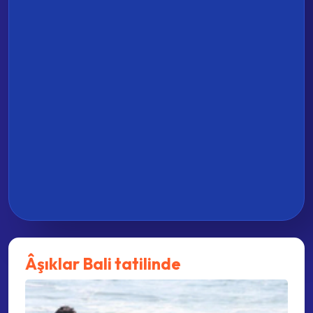
Âşıklar Bali tatilinde