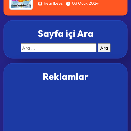
heartLeSs
03 Ocak 2024
Sayfa içi Ara
Arama:
Reklamlar