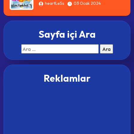
heartLeSs
03 Ocak 2024
Sayfa içi Ara
Arama:
Reklamlar