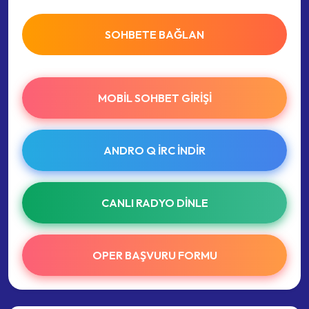
SOHBETE BAĞLAN
MOBIL SOHBET GIRIŞI
ANDRO Q İRC INDIR
CANLI RADYO DINLE
OPER BAŞVURU FORMU